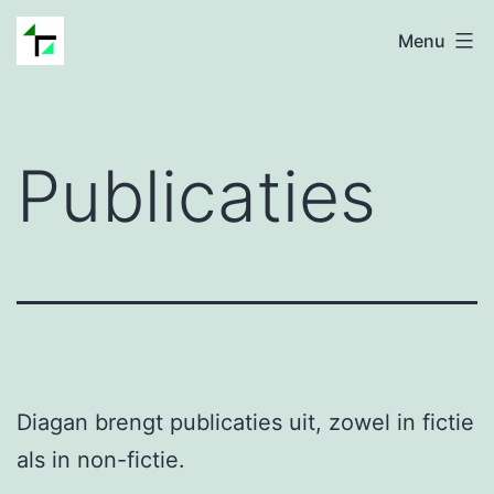
Ga
Uitgeverij
Menu
naar
Diagan
de
inhoud
Publicaties
Diagan brengt publicaties uit, zowel in fictie
als in non-fictie.