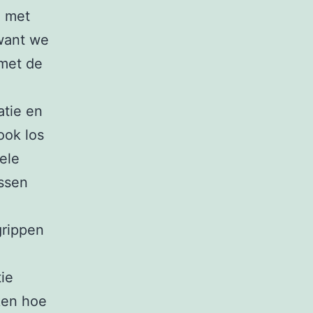
n met
 want we
met de
tie en
ook los
ele
ussen
grippen
ie
jken hoe