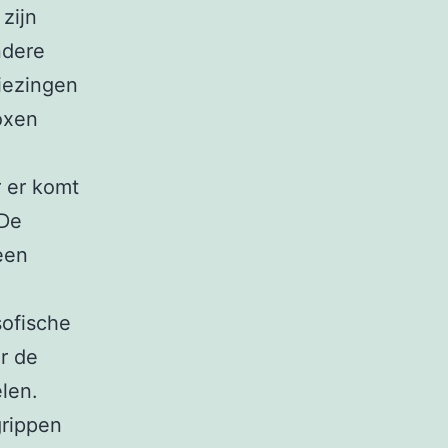
zijn
ndere
iezingen
oxen
r er komt
‘De
een
sofische
er de
len.
rippen