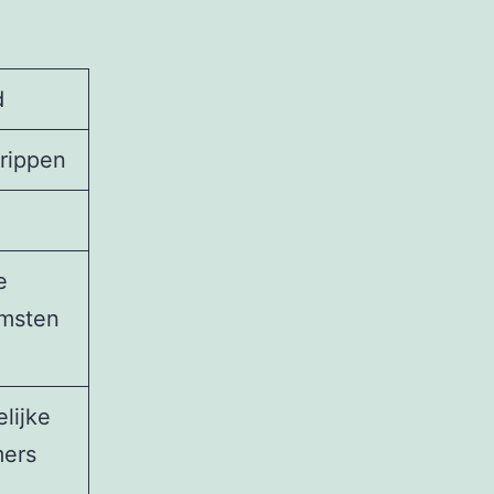
d
grippen
e
omsten
lijke
mers