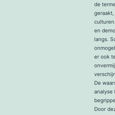
de terme
geraakt,
culturen
en democ
langs. S
onmogeli
er ook t
onvermij
verschij
De waars
analyse 
begrippe
Door de