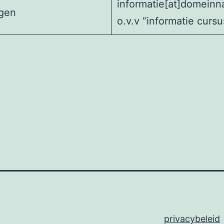
informatie[at]domein
gen
o.v.v “informatie cursu
privacybeleid