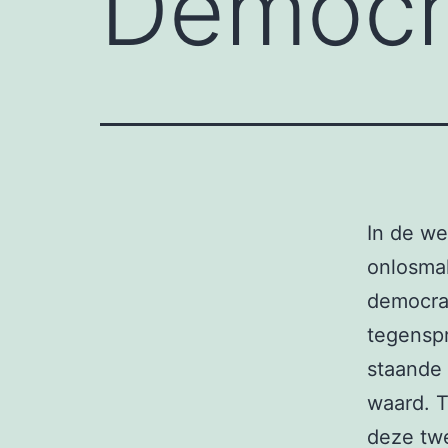
Democra
In de we
onlosmak
democrat
tegenspr
staande 
waard. T
deze twe