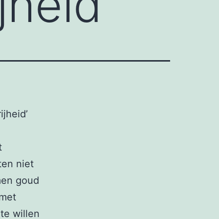
jheid
ijheid’
t
ten niet
rmen goud
 met
te willen