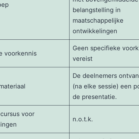
oep
belangstelling in
maatschappelijke
ontwikkelingen
Geen specifieke voork
e voorkennis
vereist
De deelnemers ontva
materiaal
(na elke sessie) een p
de presentatie.
 cursus voor
n.o.t.k.
gingen