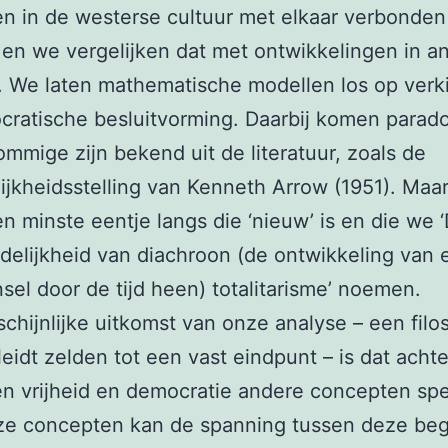
n in de westerse cultuur met elkaar verbonden 
 en we vergelijken dat met ontwikkelingen in a
. We laten mathematische modellen los op verk
ratische besluitvorming. Daarbij komen parad
ommige zijn bekend uit de literatuur, zoals de
jkheidsstelling van Kenneth Arrow (1951). Maa
en minste eentje langs die ‘nieuw’ is en die we 
delijkheid van diachroon (de ontwikkeling van 
nsel door de tijd heen) totalitarisme’ noemen.
chijnlijke uitkomst van onze analyse – een filo
leidt zelden tot een vast eindpunt – is dat acht
n vrijheid en democratie andere concepten spe
ze concepten kan de spanning tussen deze beg