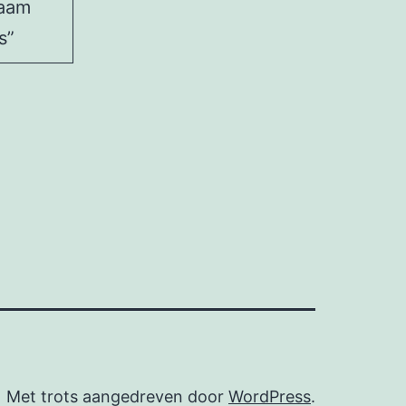
naam
s”
Met trots aangedreven door
WordPress
.