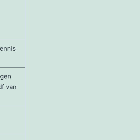
ennis
ngen
df van