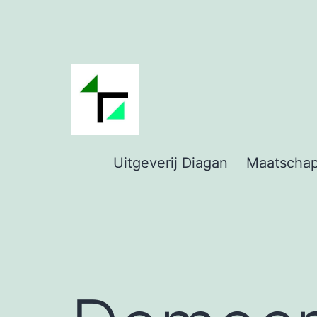
Ga
naar
de
inhoud
Uitgeverij
Uitgeverij Diagan
Maatschap
Diagan